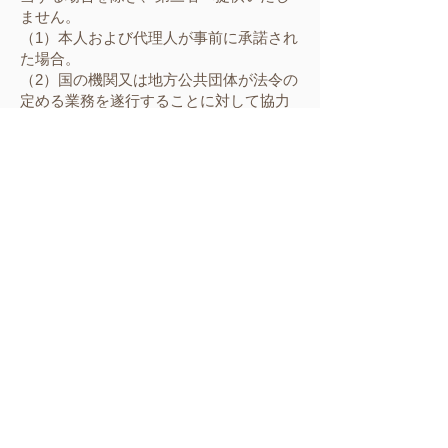
ません。
（1）本人および代理人が事前に承諾され
た場合。
（2）国の機関又は地方公共団体が法令の
定める業務を遂行することに対して協力
する必要がある場合。
（3）本人および代理人、並びに公衆の生
命、健康、財産等の重大な利益を保護す
るために必要がある場合。
4. 委託先等の管理
弊法人は、お預かりした採用応募者の個
人情報を、第１項に定める利用目的の範
囲内で、業務委託先に委託することがご
ざいます。
5. 個人情報を与えることの任意性等につ
いて
個人情報の提供を拒否することができま
すが、その場合第１項の目的を遂行でき
ない場合があります。
6. 弊法人が保有する個人情報について
利用目的の通知、開示、内容の訂正、追