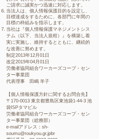
ご請求に誠実かつ迅速に対応します。
当法人は、個人情報保護目的を設定し、
目標達
成をするために、各部門に年間の
目標の枠組みを指示します。
当社は『個人情報保護マネジメントシス
テム（以下、当法人規程）』を構築し着
実に実施し、維持するとともに、継続的
な改善に努めます。
制定2013年12月01日
改定2019年04月01日
労働者協同組合ワーカーズコープ・セン
ター事業団
代表理事 田嶋 羊子
【個人情報保護方針に関するお問合先】
〒170-0013 東京都豊島区東池袋1-44-3 池
袋ISPタマビル
労働者協同組合ワーカーズコープ・セン
ター事業団（総務部）
e-mailアドレス：sh-
soumu@roukyou.gr.jpbr