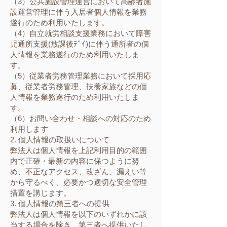
（3）公共施設管理運営において高齢者施
設運営管理に伴う入居者個人情報を業務
遂行のため利用いたします。
（4）自立就労相談支援業務において障害
児通所支援(放課後ﾃﾞｲ)に伴う通所者の個
人情報を業務遂行のため利用いたしま
す。
（5）従業者労務管理業務において採用応
募、従業者労務管理、扶養家族などの個
人情報を業務遂行のため利用いたしま
す。
（6）お問い合わせ・相談への対応のため
利用します
2. 個人情報の取扱いについて
弊法人は個人情報を上記利用目的の範囲
内で正確・最新の内容に保つように努
め、不正なアクセス、改ざん、漏えい等
から守るべく、必要かつ適切な安全管理
措置を講じます。
3. 個人情報の第三者への提供
弊法人は個人情報を以下のいずれかに該
当する場合を除き、第三者へ提供いたし