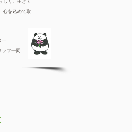
らしく、生きて
、心を込めて取
センター
タッフ一同
と