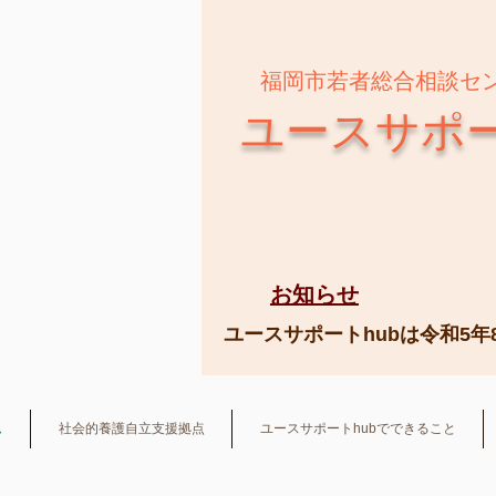
福岡市若者総合相談セ
ユースサポー
​お知らせ
ユースサポートhubは令和5年
ム
社会的養護自立支援拠点
ユースサポートhubでできること