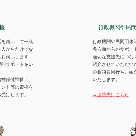
支援
​行政機関や民
話を伺い、ご一緒
行政機関や民間団体
本人からだけでな
多方面からのサポー
もお伺いします。
適切な支援先につな
理的サポートをい
紹介させていただい
の相談員同行や、紹
精神保健福祉士、
いたします。
タント等の資格を
お受けします。
→連携先はこちら