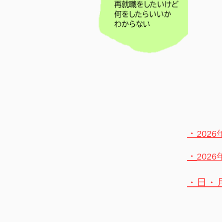
​＜お知らせ＞
​​・
202
​​・
202
​​・
日・