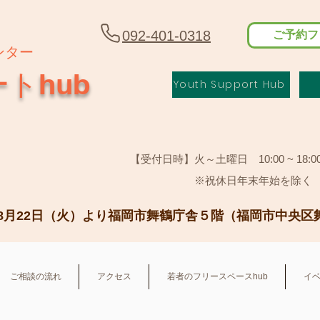
092-401-0318
ご予約フ
ンター
トhub
Youth Support Hub
【受付日時】火～土曜日 10:00 ~ 18:
​ ※祝休日年末年始を除く
8月22日（火）より福岡市舞鶴庁舎５階（福岡市中央区舞鶴
ご相談の流れ
アクセス
若者のフリースペースhub
イ